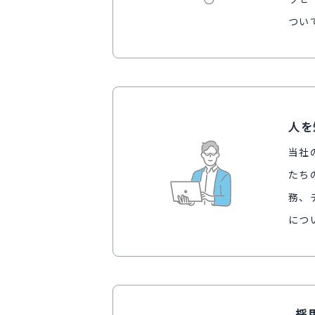
つい
人を
当社
たち
務、
につ
採