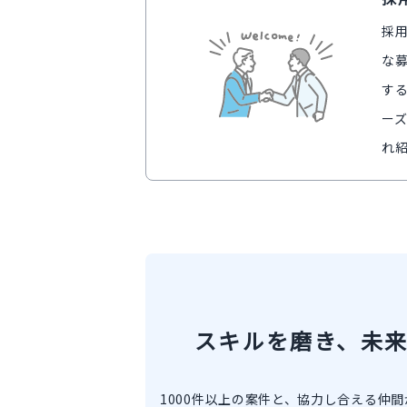
採
な
す
ー
れ
スキルを磨き、未
1000件以上の案件と、協力し合える仲