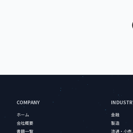
サイトのフッター情報
COMPANY
INDUSTR
ホーム
金融
会社概要
製造
書籍一覧
流通・小売