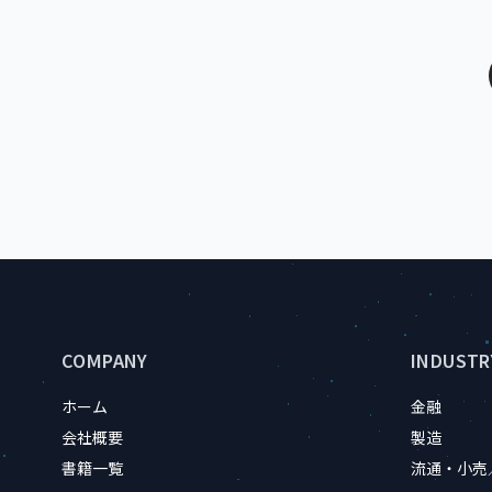
サイトのフッター情報
COMPANY
INDUSTR
ホーム
金融
会社概要
製造
書籍一覧
流通・小売