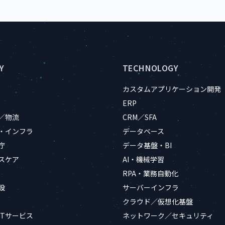
Y
TECHNOLOGY
カスタムアプリケーション開発
ERP
／物流
CRM／SFA
・インフラ
データベース
庁
データ基盤・BI
スケア
AI・機械学習
RPA・業務自動化
設
サーバーインフラ
クラウド／仮想化基盤
ITサービス
ネットワーク／セキュリティ